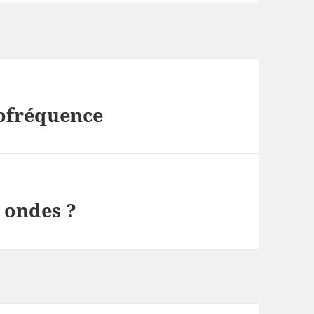
iofréquence
 ondes ?