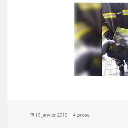
Publié
Auteur
10 janvier 2019
prose
le