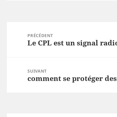
Navigation
de
PRÉCÉDENT
Le CPL est un signal rad
l’article
Article
précédent :
SUIVANT
comment se protéger des
Article
suivant :