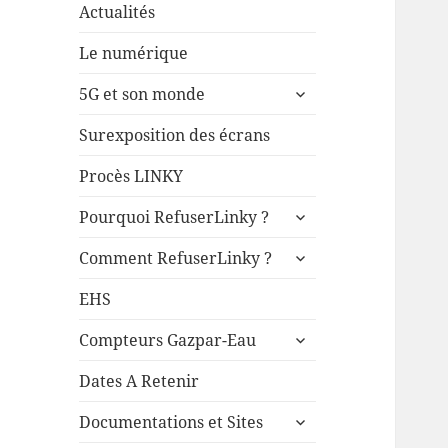
Actualités
Le numérique
ouvrir
5G et son monde
le
sous-
Surexposition des écrans
menu
Procès LINKY
ouvrir
Pourquoi RefuserLinky ?
le
ouvrir
sous-
Comment RefuserLinky ?
le
menu
sous-
EHS
menu
ouvrir
Compteurs Gazpar-Eau
le
sous-
Dates A Retenir
menu
ouvrir
Documentations et Sites
le