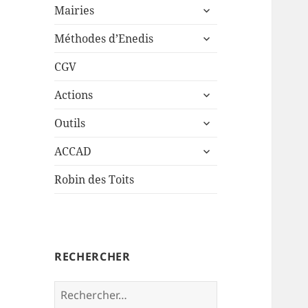
ouvrir
sous-
Mairies
le
menu
ouvrir
sous-
Méthodes d’Enedis
le
menu
sous-
CGV
menu
ouvrir
Actions
le
ouvrir
sous-
Outils
le
menu
ouvrir
sous-
ACCAD
le
menu
sous-
Robin des Toits
menu
RECHERCHER
Rechercher :