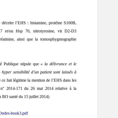
e déceler l’EHS : histamine, protéine S100B,
27 et/ou Hsp 70, nitrotyrosine, vit D2-D3
réatinine, ainsi que la tomosphygmographie
té Publique stipule que
« la délivrance et le
 hyper sensibilité d’un patient sont laissés à
e ce fait légitime la mention de l’EHS dans les
 n° 2014-171 du 26 mai 2014 relative à la
au BO santé du 15 juillet 2014)
esOndes-book3.pdf