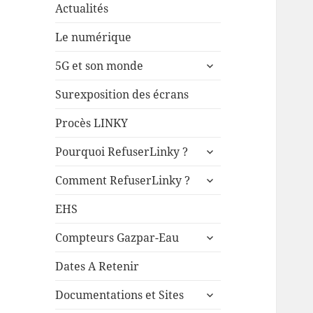
Actualités
Le numérique
ouvrir
5G et son monde
le
sous-
Surexposition des écrans
menu
Procès LINKY
ouvrir
Pourquoi RefuserLinky ?
le
ouvrir
sous-
Comment RefuserLinky ?
le
menu
sous-
EHS
menu
ouvrir
Compteurs Gazpar-Eau
le
sous-
Dates A Retenir
menu
ouvrir
Documentations et Sites
le