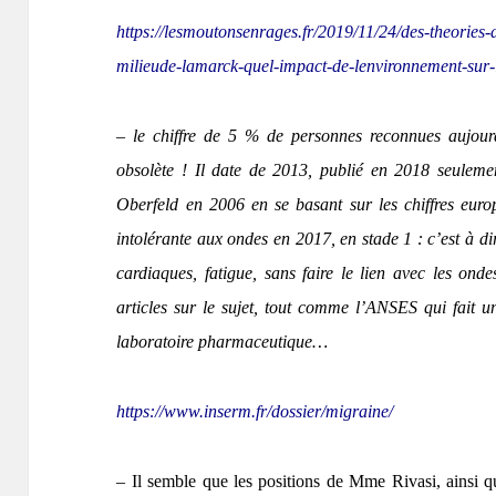
https://lesmoutonsenrages.fr/2019/11/24/des-theories-
milieude-lamarck-quel-impact-de-lenvironnement-sur
– le chiffre de 5 % de personnes reconnues aujour
obsolète ! Il date de 2013, publié en 2018 seuleme
Oberfeld en 2006 en se basant sur les chiffres eur
intolérante aux ondes en 2017, en
stade 1 : c’est à 
cardiaques, fatigue, sans faire le lien avec
les onde
articles sur le sujet, tout comme l’ANSES qui fait u
laboratoire pharmaceutique…
https://www.inserm.fr/dossier/migraine/
– Il semble que l
es
position
s
de Mme Rivasi, ainsi qu