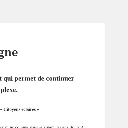
gne
et qui permet de continuer
mplexe.
 Citoyens éclairés »
ier, mais comme vous le
savez, les ehs doivent