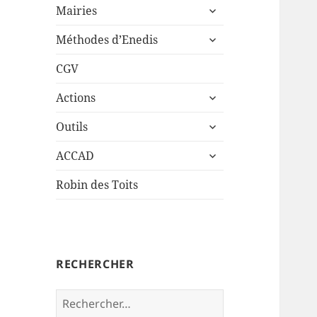
ouvrir
sous-
Mairies
le
menu
ouvrir
sous-
Méthodes d’Enedis
le
menu
sous-
CGV
menu
ouvrir
Actions
le
ouvrir
sous-
Outils
le
menu
ouvrir
sous-
ACCAD
le
menu
sous-
Robin des Toits
menu
RECHERCHER
Rechercher :