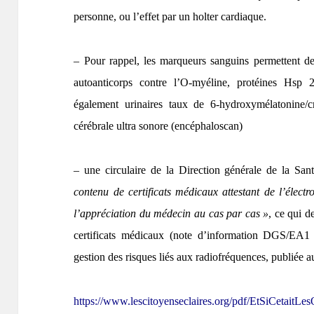
personne, o
u
l’effet par un holter cardiaque.
– Pour rappel, les marqueurs sanguins permettent d
autoantico
rp
s contre l’O-myéline, protéines Hsp 
également urinaires taux de 6-hydroxymélatonine/c
cérébrale ultra sonore (encéphaloscan)
– une circulaire de la Direction générale de la San
contenu de certificats médicaux attestant de l’électro
l’appréciation du médecin au cas par cas »
, ce qui d
certificats médicaux (note d’information DGS/EA1
gestion des risques liés aux radiofréquences, publiée 
https://www.lescitoyenseclaires.org/pdf/EtSiCetaitL