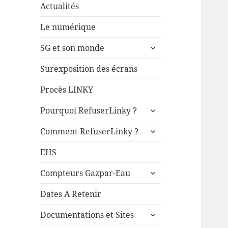
Actualités
Le numérique
ouvrir
5G et son monde
le
sous-
Surexposition des écrans
menu
Procès LINKY
ouvrir
Pourquoi RefuserLinky ?
le
ouvrir
sous-
Comment RefuserLinky ?
le
menu
sous-
EHS
menu
ouvrir
Compteurs Gazpar-Eau
le
sous-
Dates A Retenir
menu
ouvrir
Documentations et Sites
le