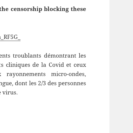
the censorship blocking these
on_RF5G_
nts troublants démontrant les
ts cliniques de la Covid et ceux
ux rayonnements micro-ondes,
ngue, dont les 2/3 des personnes
e virus.