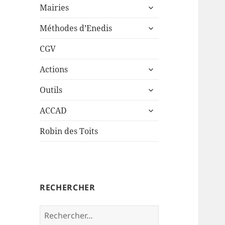
ouvrir
sous-
Mairies
le
menu
ouvrir
sous-
Méthodes d’Enedis
le
menu
sous-
CGV
menu
ouvrir
Actions
le
ouvrir
sous-
Outils
le
menu
ouvrir
sous-
ACCAD
le
menu
sous-
Robin des Toits
menu
RECHERCHER
Rechercher :