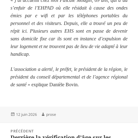
«
j’ai accueilli chez moi Pascale Mougin, 69 ans, qui a dû
s’enfuir de l’EHPAD où elle résidait à cause des ondes
émies par e wifi et par les téléphones portables du
personnel et des visiteurs. Depuis, elle a trouvé un peu de
répit ici. Plusieurs autres EHS sont en passe de devenir
sans domicile fixe car ils sont en instance d’expulsion de
leur logement et ne trouvent pas de lieu de vie adapté à leur
handicap.
L’association a alerté, le préfet, le président de la région, le
président du conseil départemental et de l’agence régional
de santé
» explique Danièle Bovin.
Publié
Auteur
12 juin 2026
prose
le
Navigation
PRÉCÉDENT
de
Derrière la vérification d’âge sur les
Article