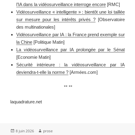
l’IA dans la vidéosurveillance interroge encore
[RMC]
Vidéosurveillance « intelligente » : bientôt une loi taillée
sur mesure pour les intérêts privés ?
[Observatoire
des multinationales]
Vidéosurveillance par IA : la France prend exemple sur
la Chine
[Politique Matin]
La vidéosurveillance par IA prolongée par le Sénat
[Economie Matin]
Sécurité intérieure : la vidéosurveillance par IA
deviendra-t-elle la norme ?
[Armées.com]
** **
laquadrature.net
Publié
Auteur
8 juin 2026
prose