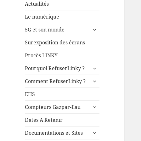
Actualités
Le numérique
ouvrir
5G et son monde
le
sous-
Surexposition des écrans
menu
Procès LINKY
ouvrir
Pourquoi RefuserLinky ?
le
ouvrir
sous-
Comment RefuserLinky ?
le
menu
sous-
EHS
menu
ouvrir
Compteurs Gazpar-Eau
le
sous-
Dates A Retenir
menu
ouvrir
Documentations et Sites
le