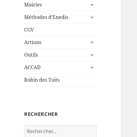
ouvrir
sous-
Mairies
le
menu
ouvrir
sous-
Méthodes d’Enedis
le
menu
sous-
CGV
menu
ouvrir
Actions
le
ouvrir
sous-
Outils
le
menu
ouvrir
sous-
ACCAD
le
menu
sous-
Robin des Toits
menu
RECHERCHER
Rechercher :