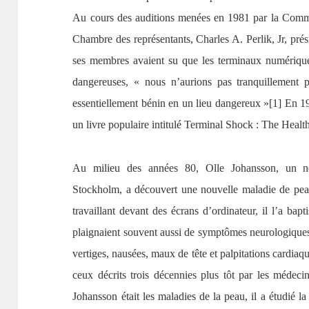
Au cours des auditions menées en 1981 par la Commis
Chambre des représentants, Charles A. Perlik, Jr, pré
ses membres avaient su que les terminaux numérique
dangereuses, « nous n’aurions pas tranquillement p
essentiellement bénin en un lieu dangereux »[1] En 1
un livre populaire intitulé Terminal Shock : The Heal
Au milieu des années 80, Olle Johansson, un neur
Stockholm, a découvert une nouvelle maladie de pea
travaillant devant des écrans d’ordinateur, il l’a bap
plaignaient souvent aussi de symptômes neurologiques 
vertiges, nausées, maux de tête et palpitations cardi
ceux décrits trois décennies plus tôt par les médeci
Johansson était les maladies de la peau, il a étudié l