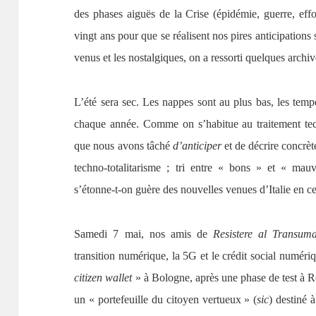
des phases aiguës de la Crise (épidémie, guerre, eff
vingt ans pour que se réalisent nos pires anticipations
venus et les nostalgiques, on a ressorti quelques archi
L’été sera sec. Les nappes sont au plus bas, les tempé
chaque année. Comme on s’habitue au traitement tec
que nous avons tâché
d’anticiper
et de décrire concrèt
techno-totalitarisme ; tri entre « bons » et « mau
s’étonne-t-on guère des nouvelles venues d’Italie en c
Samedi 7 mai, nos amis de
Resistere al Transu
transition numérique, la 5G et le crédit social numéri
citizen wallet
» à Bologne, après une phase de test à Ro
un « portefeuille du citoyen vertueux » (
sic
) destiné 