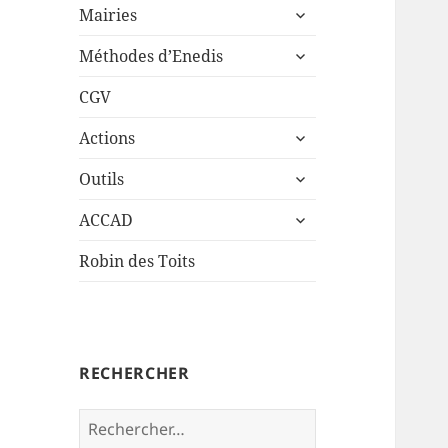
ouvrir
sous-
Mairies
le
menu
ouvrir
sous-
Méthodes d’Enedis
le
menu
sous-
CGV
menu
ouvrir
Actions
le
ouvrir
sous-
Outils
le
menu
ouvrir
sous-
ACCAD
le
menu
sous-
Robin des Toits
menu
RECHERCHER
Rechercher :