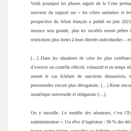
Voilà pourquoi les phases aiguës de la Crise perma
souvient du rapport sur « les crises sanitaires et l
prospective du Sénat français a publié en juin 2021,
menace sera grande, plus les sociétés seront prêtes à
restrictions plus fortes à leurs libertés individuelles – e
[…] Dans les situations de crise les plus extrêmes
d’exercer un contrôle effectif, exhaustif et en temps ré
assorti le cas échéant de sanctions dissuasives,
personnelles encore plus dérogatoire. […] Reste encore 
numérique universelle et obligatoire […].
On y travaille. Le modèle des sénateurs, c’est l’
eadministration ». Un rêve d’ingénieur : 96 % des dém
(voter, porter plainte, consulter ses bulletins scolaire