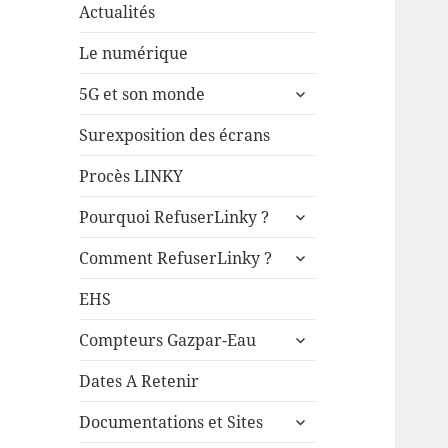
Actualités
Le numérique
ouvrir
5G et son monde
le
sous-
Surexposition des écrans
menu
Procès LINKY
ouvrir
Pourquoi RefuserLinky ?
le
ouvrir
sous-
Comment RefuserLinky ?
le
menu
sous-
EHS
menu
ouvrir
Compteurs Gazpar-Eau
le
sous-
Dates A Retenir
menu
ouvrir
Documentations et Sites
le