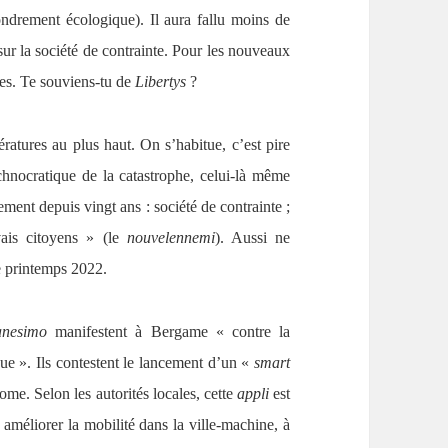
ondrement écologique). Il aura fallu moins de
 sur la société de contrainte. Pour les nouveaux
ves. Te souviens-tu de
Libertys
?
ratures au plus haut. On s’habitue, c’est pire
hnocratique de la catastrophe, celui-là même
ement depuis vingt ans : société de contrainte ;
vais citoyens » (le
nouvelennemi
). Aussi ne
e printemps 2022.
manesimo
manifestent à Bergame « contre la
que ». Ils contestent le lancement d’un «
smart
me. Selon les autorités locales, cette
appli
est
à améliorer la mobilité dans la ville-machine, à