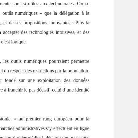
nente sont si utiles aux technocrates. On se
es outils numériques » que la délégation à la
 et de ses propositions innovantes : Plus la
 accepter des technologies intrusives, et des
t c’est logique.
, les outils numériques pourraient permettre
el du respect des restrictions par la population,
 et fondé sur une exploitation des données
à franchir le pas décisif, celui d’une identité
Estonie, « au premier rang européen pour la
arches administratives s’y effectuent en ligne
s ou son dossier médical, déclarer une naissance