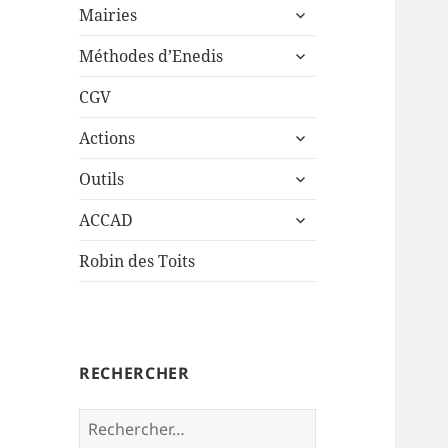
ouvrir
sous-
Mairies
le
menu
ouvrir
sous-
Méthodes d’Enedis
le
menu
sous-
CGV
menu
ouvrir
Actions
le
ouvrir
sous-
Outils
le
menu
ouvrir
sous-
ACCAD
le
menu
sous-
Robin des Toits
menu
RECHERCHER
Rechercher :