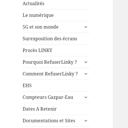
Actualités
Le numérique
ouvrir
5G et son monde
le
sous-
Surexposition des écrans
menu
Procès LINKY
ouvrir
Pourquoi RefuserLinky ?
le
ouvrir
sous-
Comment RefuserLinky ?
le
menu
sous-
EHS
menu
ouvrir
Compteurs Gazpar-Eau
le
sous-
Dates A Retenir
menu
ouvrir
Documentations et Sites
le