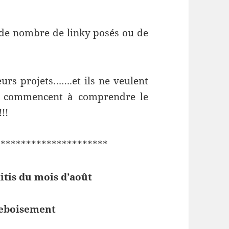
s de nombre de linky posés ou de
eurs projets…….et ils ne veulent
ns commencent à comprendre le
!!
******************
itis du mois d’août
reboisement