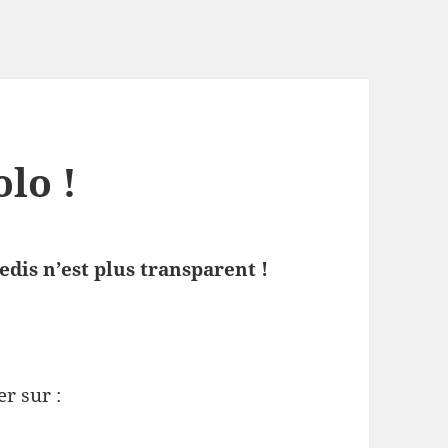
olo !
edis n’est plus transparent !
er sur :