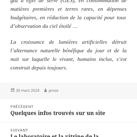
gaz à effet de serre (GES)
, en consommation de
matières premières et terres rares, en dépense
s
budgétaires, en réduction de la capacité pour tous
d’observation du ciel étoilé …
La croissance de lumières artificielles détruit
l’alternance naturelle bénéfique du jour et de la
nuit sur laquelle le vivant, humains inclus, s’est
construit depuis toujours.
Publié
Auteur
30 mars 2024
prose
le
Navigation
PRÉCÉDENT
de
Quelques infos trouvés sur un site
Article
l’article
précédent :
SUIVANT
Le laboratoire et la vitrine de la
Article