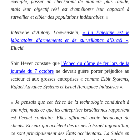
exemple, passer un checkpoint de manière plus rapide,
mais leur objectif réel est d’améliorer leur capacité à
surveiller et cibler des populations indésirables. »
Interveiw d’Antony Loewenstein,
« La Palestine est le
laboratoire d’armements et de surveillance d’Israël »
,
Elucid.
Shir Hever constate que
l’échec du dôme de fer lors de la
journée du 7 octobre
ne devrait guère porter préjudice au
secteur et aux grosses entreprises
« comme Elbit Systems,
Rafael Advance Systems et Israel Aerospace Industries »
.
« Je pensais que cet échec de la technologie conduirait à
son rejet, mais ce que les entreprises israéliennes rapportent
est l’exact contraire. Elles affirment avoir beaucoup de
clients. Et ceux qui achètent des armes à Israël aujourd’hui,
ce sont principalement des États occidentaux. La Suède en