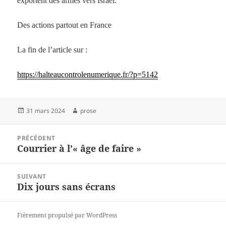
exportent des armes vers Israël.
Des actions partout en France
La fin de l’article sur :
https://halteaucontrolenumerique.fr/?p=5142
Publié
Auteur
31 mars 2024
prose
le
Navigation
PRÉCÉDENT
de
Courrier à l’« âge de faire »
Article
l’article
précédent :
SUIVANT
Dix jours sans écrans
Article
suivant :
Fièrement propulsé par WordPress