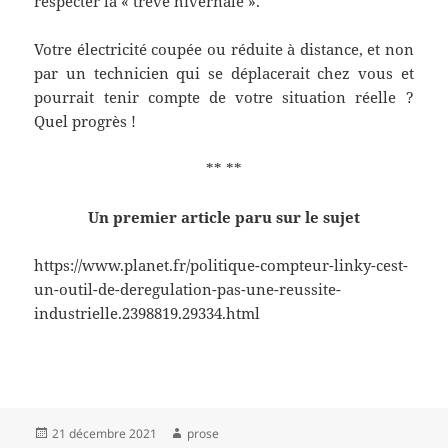
respecter la « trêve hivernale ».
Votre électricité coupée ou réduite à distance, et non
par un technicien qui se déplacerait chez vous et
pourrait tenir compte de votre situation réelle ?
Quel progrès !
** **
Un premier article paru sur le sujet
https://www.planet.fr/politique-compteur-linky-cest-
un-outil-de-deregulation-pas-une-reussite-
industrielle.2398819.29334.html
Publié
Auteur
21 décembre 2021
prose