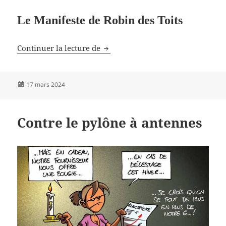
Le Manifeste de Robin des Toits
Nous libérer du tout connecté
Continuer la lecture de
Publié
17 mars 2024
le
Contre le pylône à antennes