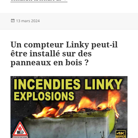
Publié
13 mars 2024
le
Un compteur Linky peut-il
être installé sur des
panneaux en bois ?