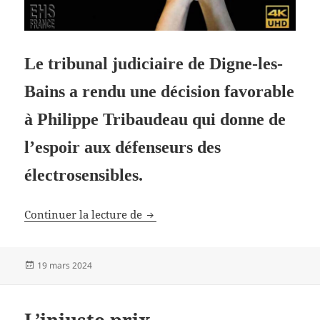
Le tribunal judiciaire de Digne-les-
Bains a rendu une décision favorable
à Philippe Tribaudeau qui donne de
l’espoir aux défenseurs des
électrosensibles.
L’expulsion d’un EHS refusée par l
Continuer la lecture de
Publié
19 mars 2024
le
L’injuste prix