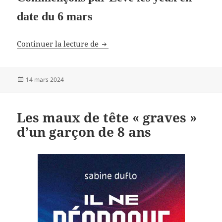
date du 6 mars
Revue de presse de Lève les yeux
Continuer la lecture de
Publié
14 mars 2024
le
Les maux de tête « graves »
d’un garçon de 8 ans