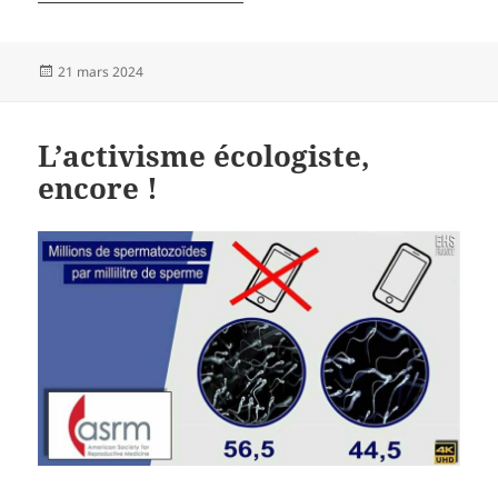
Publié
21 mars 2024
le
L’activisme écologiste,
encore !