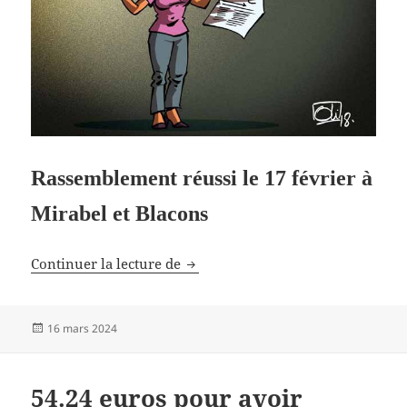
Rassemblement réussi le 17 février à
Mirabel et Blacons
Contre le pylône à antennes
Continuer la lecture de
Publié
16 mars 2024
le
54.24 euros pour avoir