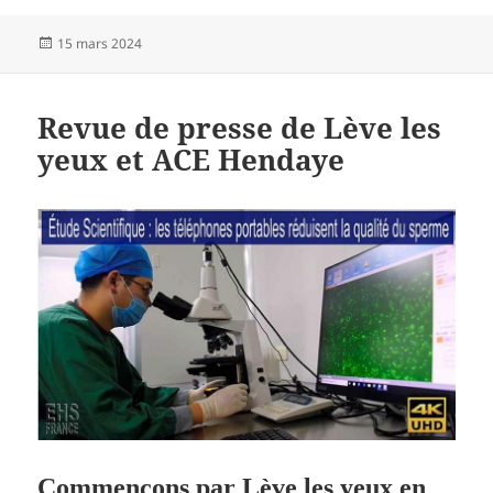
Publié
15 mars 2024
le
Revue de presse de Lève les
yeux et ACE Hendaye
Commençons par Lève les yeux en