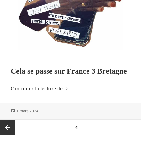
Cela se passe sur France 3 Bretagne
Un reportage sur l’EHS
Continuer la lecture de
Publié
1 mars 2024
le
Pagination
PAGE
4
des
publications