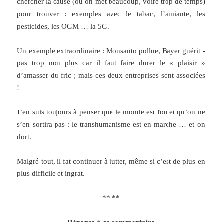
chercher la cause (ou on met beaucoup, voire trop de temps)
pour trouver : exemples avec le tabac, l’amiante, les
pesticides, les OGM … la 5G.
Un exemple extraordinaire : Monsanto pollue, Bayer guérit -
pas trop non plus car il faut faire durer le « plaisir »
d’amasser du fric ; mais ces deux entreprises sont associées
!
J’en suis toujours à penser que le monde est fou et qu’on ne
s’en sortira pas : le transhumanisme est en marche … et on
dort.
Malgré tout, il fat continuer à lutter, même si c’est de plus en
plus difficile et ingrat.
** **
Réponse à ce commentaire