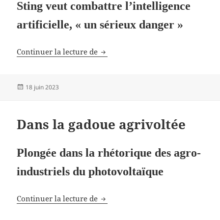
Sting veut combattre l’intelligence
artificielle, « un sérieux danger »
ChatGPT
Continuer la lecture de
Publié
18 juin 2023
le
Dans la gadoue agrivoltée
Plongée dans la rhétorique des agro-
industriels du photovoltaïque
Dans la gadoue agrivoltée
Continuer la lecture de