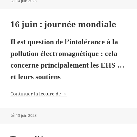
Publié
14 juin 2023
le
16 juin : journée mondiale
Il est question de l’intolérance à la
pollution électromagnétique : cela
concerne principalement les EHS …
et leurs soutiens
16 juin : journée mondiale
Continuer la lecture de
Publié
13 juin 2023
le