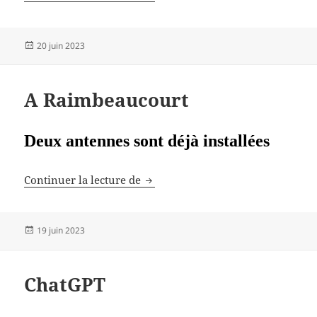
Publié
20 juin 2023
le
A Raimbeaucourt
Deux antennes sont déjà installées
A Raimbeaucourt
Continuer la lecture de
Publié
19 juin 2023
le
ChatGPT