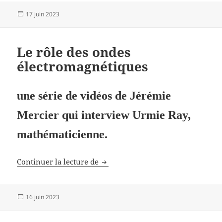
Publié
17 juin 2023
le
Le rôle des ondes
électromagnétiques
une série de vidéos de Jérémie
Mercier qui interview Urmie Ray,
mathématicienne.
Le rôle des ondes électromagnéti
Continuer la lecture de
Publié
16 juin 2023
le