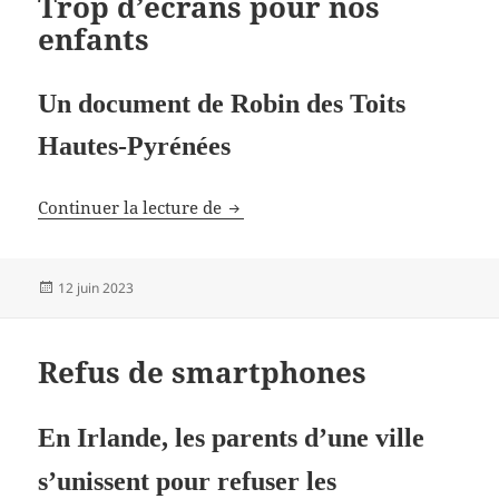
Trop d’écrans pour nos
enfants
Un document de Robin des Toits
Hautes-Pyrénées
Trop d’écrans pour nos enfants
Continuer la lecture de
Publié
12 juin 2023
le
Refus de smartphones
En Irlande, les parents d’une ville
s’unissent pour refuser les