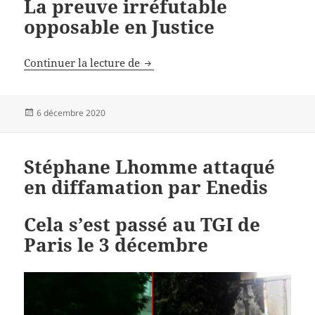
La preuve irréfutable
opposable en Justice
Il y actuellement deux prix de l’él
Continuer la lecture de
Publié
6 décembre 2020
le
Stéphane Lhomme attaqué
en diffamation par Enedis
Cela s’est passé au TGI de
Paris le 3 décembre