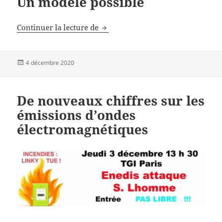
Un modèle possible
Lettre de refus du Linky
Continuer la lecture de
Publié
4 décembre 2020
le
De nouveaux chiffres sur les
émissions d’ondes
électromagnétiques