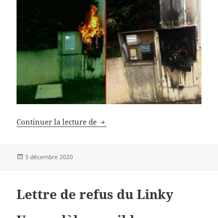
Stéphane Lhomme attaqué en diff
Continuer la lecture de
Publié
5 décembre 2020
le
Lettre de refus du Linky