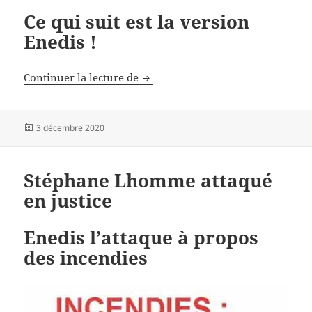
Ce qui suit est la version
Enedis !
De nouveaux chiffres sur les émi
Continuer la lecture de
Publié
3 décembre 2020
le
Stéphane Lhomme attaqué
en justice
Enedis l’attaque à propos
des incendies