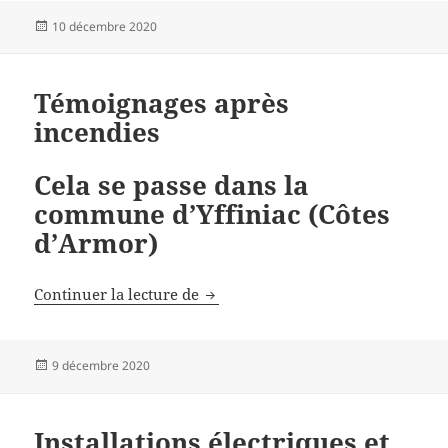
Publié
10 décembre 2020
le
Témoignages après
incendies
Cela se passe dans la
commune d’Yffiniac (Côtes
d’Armor
)
Témoignages après incendies
Continuer la lecture de
Publié
9 décembre 2020
le
Installations électriques et