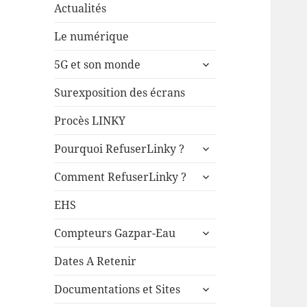
Actualités
Le numérique
ouvrir
5G et son monde
le
sous-
Surexposition des écrans
menu
Procès LINKY
ouvrir
Pourquoi RefuserLinky ?
le
ouvrir
sous-
Comment RefuserLinky ?
le
menu
sous-
EHS
menu
ouvrir
Compteurs Gazpar-Eau
le
sous-
Dates A Retenir
menu
ouvrir
Documentations et Sites
le