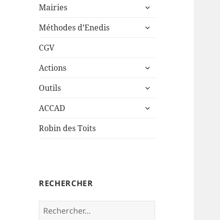
ouvrir
sous-
Mairies
le
menu
ouvrir
sous-
Méthodes d’Enedis
le
menu
sous-
CGV
menu
ouvrir
Actions
le
ouvrir
sous-
Outils
le
menu
ouvrir
sous-
ACCAD
le
menu
sous-
Robin des Toits
menu
RECHERCHER
Rechercher :