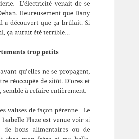
erie. L’électricité venait de se
 Dehan. Heureusement que Dany
il a découvert que ça brûlait. Si
, ça aurait été terrible…
rtements trop petits
avant qu’elles ne se propagent,
re réoccupée de sitôt. D’ores et
te, semble à refaire entièrement.
ses valises de façon pérenne. Le
 Isabelle Plaze est venue voir si
, de bons alimentaires ou de
t chez mon frère et ma belle-