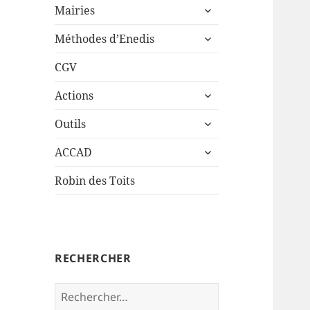
ouvrir
sous-
Mairies
le
menu
ouvrir
sous-
Méthodes d’Enedis
le
menu
sous-
CGV
menu
ouvrir
Actions
le
ouvrir
sous-
Outils
le
menu
ouvrir
sous-
ACCAD
le
menu
sous-
Robin des Toits
menu
RECHERCHER
Rechercher :