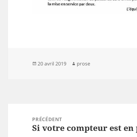
Publié
Auteur
20 avril 2019
prose
le
Navigation
de
PRÉCÉDENT
Si votre compteur est en
l’article
Article
précédent :