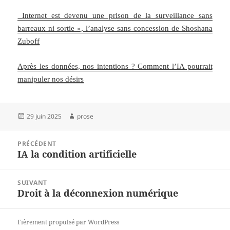
Internet est devenu une prison de la surveillance sans
barreaux ni sortie », l’analyse sans concession de Shoshana
Zuboff
Après les données, nos intentions ? Comment l’IA pourrait
manipuler nos désirs
Publié
Auteur
29 juin 2025
prose
le
Navigation
PRÉCÉDENT
de
IA la condition artificielle
Article
l’article
précédent :
SUIVANT
Droit à la déconnexion numérique
Article
suivant :
Fièrement propulsé par WordPress