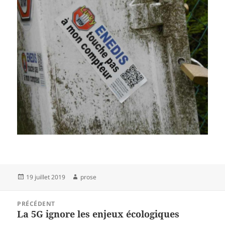
Publié
Auteur
19 juillet 2019
prose
le
Navigation
PRÉCÉDENT
de
La 5G ignore les enjeux écologiques
Article
l’article