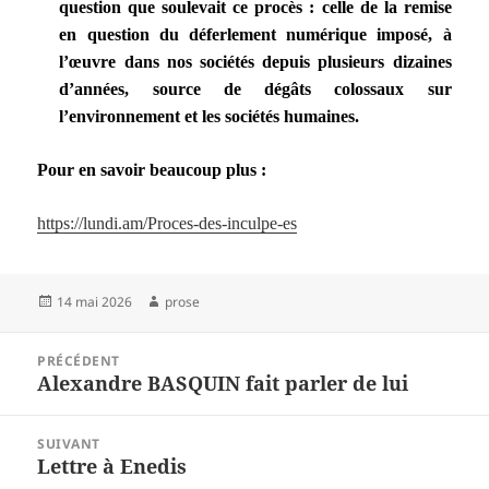
question que soulevait ce procès : celle de la remise
en question du déferlement numérique imposé, à
l’œuvre dans nos sociétés depuis plusieurs dizaines
d’années, source de dégâts colossaux sur
l’environnement et les sociétés humaines.
Pour en savoir beaucoup plus :
https://lundi.am/Proces-des-inculpe-es
Publié
Auteur
14 mai 2026
prose
le
Navigation
PRÉCÉDENT
de
Alexandre BASQUIN fait parler de lui
Article
l’article
précédent :
SUIVANT
Lettre à Enedis
Article