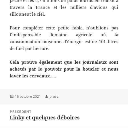
pêche et les 4,7 millions de poids lourds en transit à
travers la France et les milliers d’avions qui
sillonnent le ciel.
Pour compléter cette petite fable, n’oublions pas
l’indispensable domaine agricole où la
consommation moyenne d’énergie est de 101 litres
de fuel par hectare.
Cela prouve également que les journaleux sont
achetés par le pouvoir pour la boucler et nous
laver les cerveaux
…..
Publié
Auteur
15 octobre 2021
prose
le
Navigation
PRÉCÉDENT
de
Linky et quelques déboires
Article
l’article
précédent :