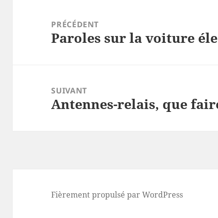
Navigation
de
PRÉCÉDENT
Paroles sur la voiture él
l’article
Article
précédent :
SUIVANT
Antennes-relais, que fair
Article
suivant :
Fièrement propulsé par WordPress