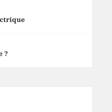
ectrique
e ?