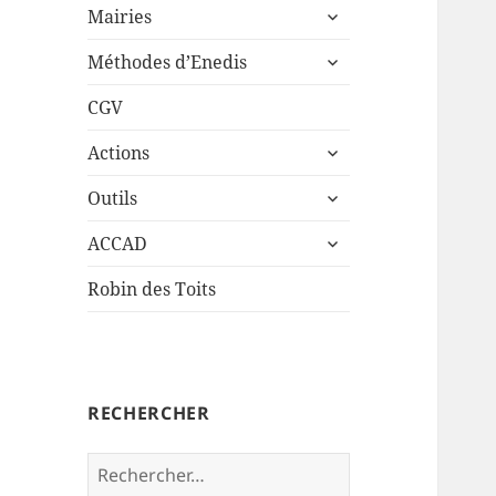
ouvrir
sous-
Mairies
le
menu
ouvrir
sous-
Méthodes d’Enedis
le
menu
sous-
CGV
menu
ouvrir
Actions
le
ouvrir
sous-
Outils
le
menu
ouvrir
sous-
ACCAD
le
menu
sous-
Robin des Toits
menu
RECHERCHER
Rechercher :