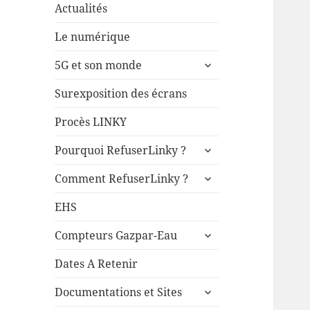
Actualités
Le numérique
ouvrir
5G et son monde
le
sous-
Surexposition des écrans
menu
Procès LINKY
ouvrir
Pourquoi RefuserLinky ?
le
ouvrir
sous-
Comment RefuserLinky ?
le
menu
sous-
EHS
menu
ouvrir
Compteurs Gazpar-Eau
le
sous-
Dates A Retenir
menu
ouvrir
Documentations et Sites
le