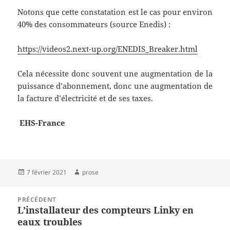
Notons que cette constatation est le cas pour environ
40% des consommateurs (source Enedis) :
https://videos2.next-up.org/ENEDIS_Breaker.html
Cela nécessite donc souvent une augmentation de la
puissance d’abonnement, donc une augmentation de
la facture d’électricité et de ses taxes.
EHS-France
Publié
Auteur
7 février 2021
prose
le
Navigation
PRÉCÉDENT
de
L’installateur des compteurs Linky en
Article
l’article
eaux troubles
précédent :