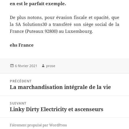
en est le parfait exemple.
De plus notons, pour évasion fiscale et opacité, que
la SA Solutions30 a transféré son siège social de la
France (Puteaux 92800) au Luxembourg.
ehs France
Publié
Auteur
6 février 2021
prose
le
Navigation
PRÉCÉDENT
de
La marchandisation intégrale de la vie
Article
l’article
précédent :
SUIVANT
Linky Dirty Electricity et ascenseurs
Article
suivant :
Fièrement propulsé par WordPress