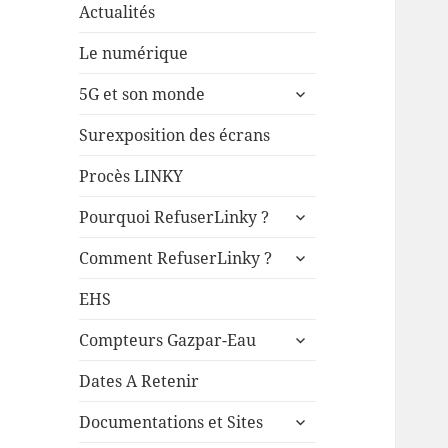
Actualités
Le numérique
ouvrir
5G et son monde
le
sous-
Surexposition des écrans
menu
Procès LINKY
ouvrir
Pourquoi RefuserLinky ?
le
ouvrir
sous-
Comment RefuserLinky ?
le
menu
sous-
EHS
menu
ouvrir
Compteurs Gazpar-Eau
le
sous-
Dates A Retenir
menu
ouvrir
Documentations et Sites
le