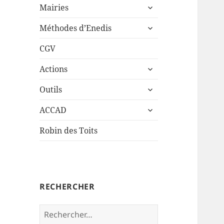
ouvrir
sous-
Mairies
le
menu
ouvrir
sous-
Méthodes d’Enedis
le
menu
sous-
CGV
menu
ouvrir
Actions
le
ouvrir
sous-
Outils
le
menu
ouvrir
sous-
ACCAD
le
menu
sous-
Robin des Toits
menu
RECHERCHER
Rechercher :