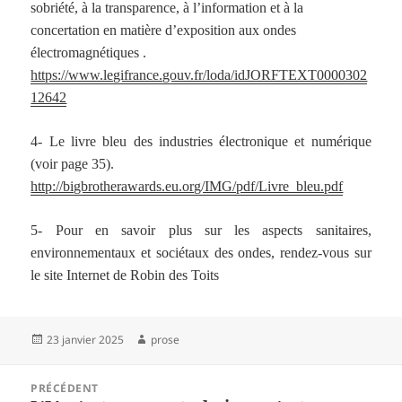
sobriété, à la transparence, à l’information et à la
concertation en matière d’exposition aux ondes
électromagnétiques .
https://www.legifrance.gouv.fr/loda/idJORFTEXT0000302
12642
4- Le livre bleu des industries électronique et numérique
(voir page 35).
http://bigbrotherawards.eu.org/IMG/pdf/Livre_bleu.pdf
5- Pour en savoir plus sur les aspects sanitaires,
environnementaux et sociétaux des ondes, rendez-vous sur
le site Internet de Robin des Toits
Publié
Auteur
23 janvier 2025
prose
le
Navigation
PRÉCÉDENT
de