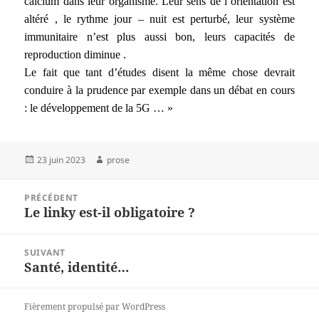
calcium dans leur organisme. Leur sens de l’orientation est
altéré , le rythme jour – nuit est perturbé, leur système
immunitaire n’est plus aussi bon, leurs capacités de
reproduction diminue .
Le fait que tant d’études disent la même chose devrait
conduire à la prudence par exemple dans un débat en cours
: le développement de la 5G … »
Publié
Auteur
23 juin 2023
prose
le
Navigation
PRÉCÉDENT
de
Le linky est-il obligatoire ?
Article
l’article
précédent :
SUIVANT
Santé, identité…
Article
suivant :
Fièrement propulsé par WordPress