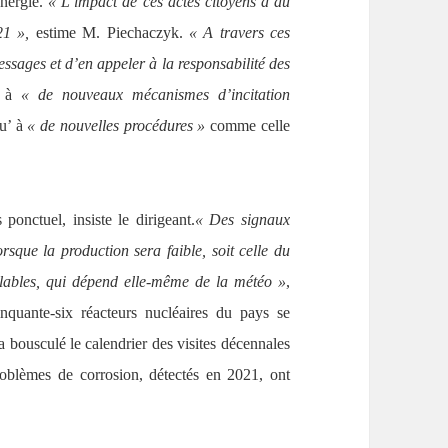
nergie.
« L’impact de ces actes citoyens a au
21 »,
estime M. Piechaczyk.
« A travers ces
sages et d’en appeler à la responsabilité des
t à
« de nouveaux mécanismes d’incitation
u’ à
« de nouvelles procédures »
comme celle
ponctuel, insiste le dirigeant.
« Des signaux
rsque la production sera faible, soit celle du
velables, qui dépend elle-même de la météo »
,
inquante-six réacteurs nucléaires du pays se
a bousculé le calendrier des visites décennales
roblèmes de corrosion, détectés en 2021, ont