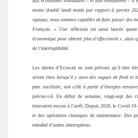
aux économies volontaires – et non rémunérées – d’é
moins doublé lundi matin par rapport à janvier 20
signaux, nous sommes capables de faire passer des mes
Français. »
Une réflexion est aussi lancée quan
économique pour obtenir plus d’effacement »,
ainsi q
de l’interruptibilité.
Les alertes d’Ecowatt ne sont prévues qu’à titre très 
seront émis lorsqu’il y aura des vagues de froid et lo
parc nucléaire, soit celle à partir d’énergies renou
précise-t-il. En début de semaine, vingt-sept des c
trouvaient encore à l’arrêt. Depuis 2020, le Covid-19 
et des opérations classiques de maintenance. Des p
entraîné d’autres interruptions.