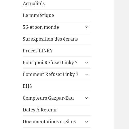
Actualités
Le numérique
ouvrir
5G et son monde
le
sous-
Surexposition des écrans
menu
Procès LINKY
ouvrir
Pourquoi RefuserLinky ?
le
ouvrir
sous-
Comment RefuserLinky ?
le
menu
sous-
EHS
menu
ouvrir
Compteurs Gazpar-Eau
le
sous-
Dates A Retenir
menu
ouvrir
Documentations et Sites
le