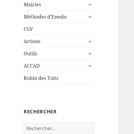
ouvrir
sous-
Mairies
le
menu
ouvrir
sous-
Méthodes d’Enedis
le
menu
sous-
CGV
menu
ouvrir
Actions
le
ouvrir
sous-
Outils
le
menu
ouvrir
sous-
ACCAD
le
menu
sous-
Robin des Toits
menu
RECHERCHER
Rechercher :