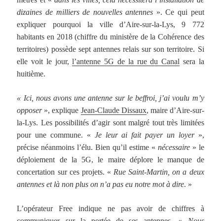
dizaines de milliers de nouvelles antennes
». Ce qui peut
expliquer pourquoi la ville d’Aire-sur-la-Lys, 9 772
habitants en 2018 (chiffre du ministère de la Cohérence des
territoires) possède sept antennes relais sur son territoire. Si
elle voit le jour,
l’antenne 5G de la rue du Canal
sera la
huitième.
« Ici, nous avons une antenne sur le beffroi, j’ai voulu m’y
opposer
», explique
Jean-Claude Dissaux
, maire d’Aire-sur-
la-Lys. Les possibilités d’agir sont malgré tout très limitées
pour une commune. «
Je leur ai fait payer un loyer
»,
précise néanmoins l’élu. Bien qu’il estime «
nécessaire
» le
déploiement de la 5G, le maire déplore le manque de
concertation sur ces projets. «
Rue Saint-Martin, on a deux
antennes et là non plus on n’a pas eu notre mot à dire
. »
L’opérateur Free indique ne pas avoir de chiffres à
communiquer sur la portée de ses antennes. «
Nous