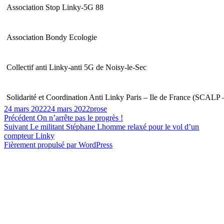
Association Stop Linky-5G 88
Association Bondy Ecologie
Collectif anti Linky-anti 5G de Noisy-le-Sec
Solidarité et Coordination Anti Linky Paris – Ile de France (SCALP 
Publié
Auteur
24 mars 2022
24 mars 2022
prose
le
Navigation
Article
Précédent
On n’arrête pas le progrès !
Article
précédent :
Suivant
Le militant Stéphane Lhomme relaxé pour le vol d’un
de
suivant :
compteur Linky
l’article
Fièrement propulsé par WordPress