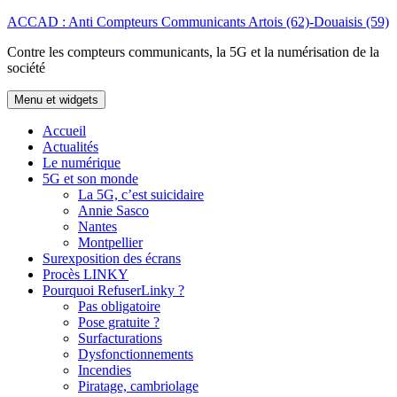
Aller
ACCAD : Anti Compteurs Communicants Artois (62)-Douaisis (59)
au
Contre les compteurs communicants, la 5G et la numérisation de la
contenu
société
Menu et widgets
Accueil
Actualités
Le numérique
5G et son monde
La 5G, c’est suicidaire
Annie Sasco
Nantes
Montpellier
Surexposition des écrans
Procès LINKY
Pourquoi RefuserLinky ?
Pas obligatoire
Pose gratuite ?
Surfacturations
Dysfonctionnements
Incendies
Piratage, cambriolage