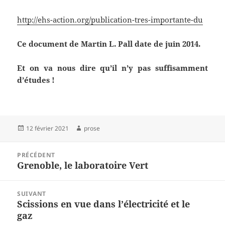
http://ehs-action.org/publication-tres-importante-du
Ce document de Martin L. Pall date de juin 2014.
Et on va nous dire qu’il n’y pas suffisamment
d’études !
Publié
Auteur
12 février 2021
prose
le
Navigation
PRÉCÉDENT
de
Grenoble, le laboratoire Vert
Article
l’article
précédent :
SUIVANT
Scissions en vue dans l’électricité et le
Article
gaz
suivant :