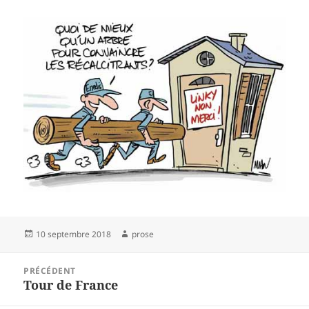
Publié
Auteur
10 septembre 2018
prose
le
Navigation
PRÉCÉDENT
de
Tour de France
Article
l’article
précédent :