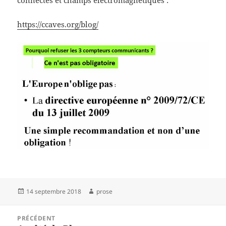
connectés et champs électromagnétiques :
https://ccaves.org/blog/
Publié
Auteur
14 septembre 2018
prose
le
Navigation
PRÉCÉDENT
de