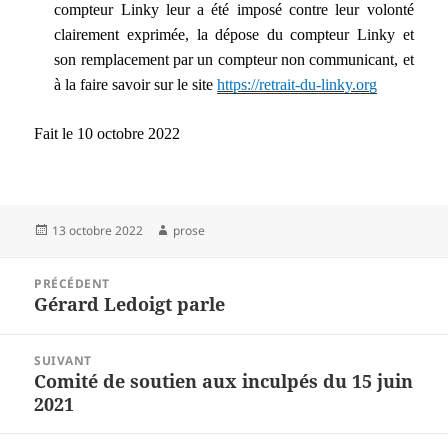
compteur Linky leur a été imposé contre leur volonté
clairement exprimée, la dépose du compteur Linky et
son remplacement par un compteur non communicant, et
à la faire savoir sur le site
https://retrait-du-linky.org
Fait le 10 octobre 2022
Publié
Auteur
13 octobre 2022
prose
le
Navigation
PRÉCÉDENT
de
Gérard Ledoigt parle
Article
l’article
précédent :
SUIVANT
Comité de soutien aux inculpés du 15 juin
Article
2021
suivant :