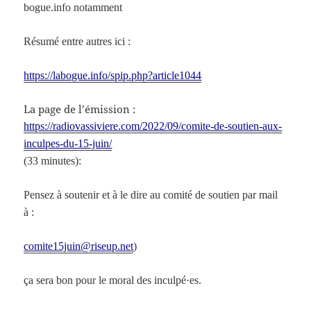
bogue.info notamment
Résumé entre autres ici :
https://labogue.info/spip.php?article1044
La page de l’émission :
https://radiovassiviere.com/2022/09/comite-de-soutien-aux-
inculpes-du-15-juin/
(33 minutes):
P
ensez
à soutenir et
à le dire au comité de soutien par mail
à :
comite15juin@riseup.net
)
ça sera bon pour le moral des inculpé·es.