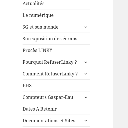
Actualités
Le numérique
ouvrir
5G et son monde
le
sous-
Surexposition des écrans
menu
Procès LINKY
ouvrir
Pourquoi RefuserLinky ?
le
ouvrir
sous-
Comment RefuserLinky ?
le
menu
sous-
EHS
menu
ouvrir
Compteurs Gazpar-Eau
le
sous-
Dates A Retenir
menu
ouvrir
Documentations et Sites
le