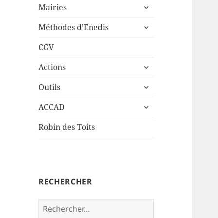
ouvrir
sous-
Mairies
le
menu
ouvrir
sous-
Méthodes d’Enedis
le
menu
sous-
CGV
menu
ouvrir
Actions
le
ouvrir
sous-
Outils
le
menu
ouvrir
sous-
ACCAD
le
menu
sous-
Robin des Toits
menu
RECHERCHER
Rechercher :