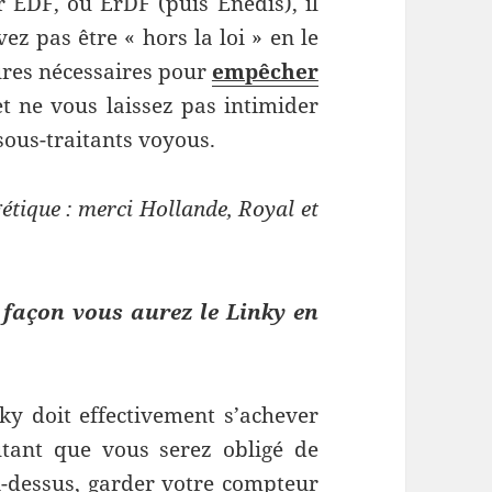
r EDF, ou ErDF (puis Enedis), il
ez pas être « hors la loi » en le
ures nécessaires pour
empêcher
et ne vous laissez pas intimider
sous-traitants voyous.
gétique : merci Hollande, Royal et
e façon vous aurez le Linky en
ky doit effectivement s’achever
tant que vous serez obligé de
-dessus, garder votre compteur