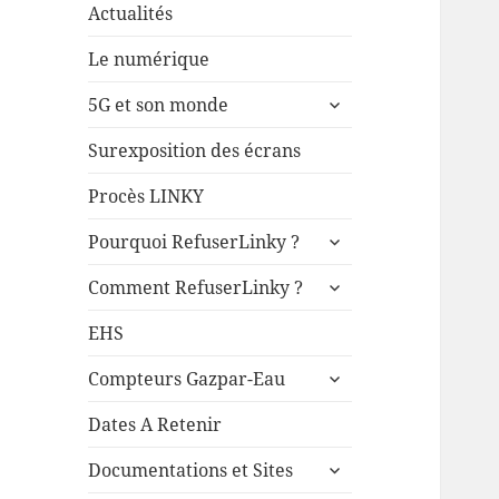
Actualités
Le numérique
ouvrir
5G et son monde
le
sous-
Surexposition des écrans
menu
Procès LINKY
ouvrir
Pourquoi RefuserLinky ?
le
ouvrir
sous-
Comment RefuserLinky ?
le
menu
sous-
EHS
menu
ouvrir
Compteurs Gazpar-Eau
le
sous-
Dates A Retenir
menu
ouvrir
Documentations et Sites
le