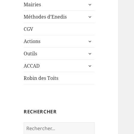
ouvrir
sous-
Mairies
le
menu
ouvrir
sous-
Méthodes d’Enedis
le
menu
sous-
CGV
menu
ouvrir
Actions
le
ouvrir
sous-
Outils
le
menu
ouvrir
sous-
ACCAD
le
menu
sous-
Robin des Toits
menu
RECHERCHER
Rechercher :