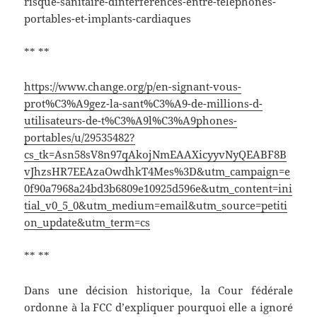
risque-sanitaire-dinterferences-entre-telephones-
portables-et-implants-cardiaques
** **
https://www.change.org/p/en-signant-vous-
prot%C3%A9gez-la-sant%C3%A9-de-millions-d-
utilisateurs-de-t%C3%A9l%C3%A9phones-
portables/u/29535482?
cs_tk=Asn58sV8n97qAkojNmEAAXicyyvNyQEABF8B
vJhzsHR7EEAzaOwdhkT4Mes%3D&utm_campaign=e
0f90a7968a24bd3b6809e10925d596e&utm_content=ini
tial_v0_5_0&utm_medium=email&utm_source=petiti
on_update&utm_term=cs
** **
Dans une décision historique, la Cour fédérale
ordonne à la FCC d’expliquer pourquoi elle a ignoré