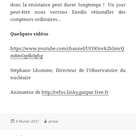
donc la résistance peut durer longtemps ! Un jour
peut-être nous verrons Enedis réinstaller des
compteurs ordinaires…
Quelques vidéos
https://www.youtube.com/channel/UCOOovk2hlmvQ
m8mOgdk0ghg
Stéphane Lhomme, Directeur de l’Observatoire du
nucléaire
Animateur de
http://refus.linky.gazpar.free.fr
Publié
Auteur
4 février 2021
prose
le
Navigation