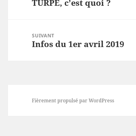
TURPE, c’est quoi ?
l’article
Article
précédent :
SUIVANT
Infos du 1er avril 2019
Article
suivant :
Fièrement propulsé par WordPress