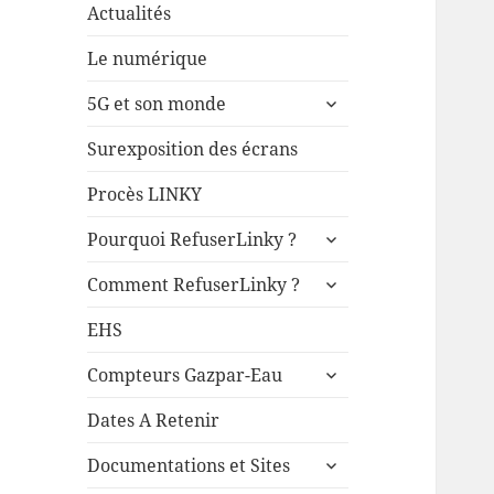
Actualités
Le numérique
ouvrir
5G et son monde
le
sous-
Surexposition des écrans
menu
Procès LINKY
ouvrir
Pourquoi RefuserLinky ?
le
ouvrir
sous-
Comment RefuserLinky ?
le
menu
sous-
EHS
menu
ouvrir
Compteurs Gazpar-Eau
le
sous-
Dates A Retenir
menu
ouvrir
Documentations et Sites
le