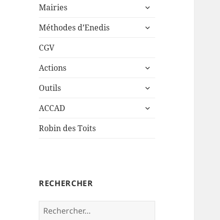
ouvrir
sous-
Mairies
le
menu
ouvrir
sous-
Méthodes d’Enedis
le
menu
sous-
CGV
menu
ouvrir
Actions
le
ouvrir
sous-
Outils
le
menu
ouvrir
sous-
ACCAD
le
menu
sous-
Robin des Toits
menu
RECHERCHER
Rechercher :