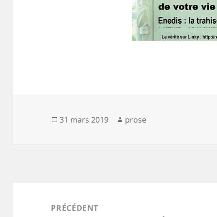
Publié
Auteur
31 mars 2019
prose
le
Navigation
de
PRÉCÉDENT