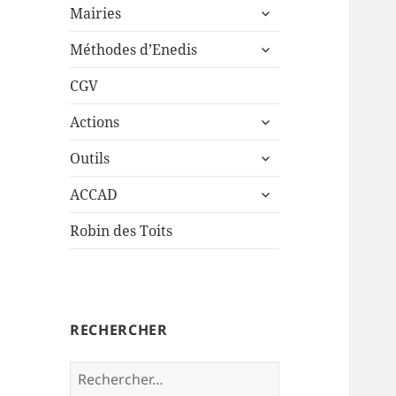
ouvrir
sous-
Mairies
le
menu
ouvrir
sous-
Méthodes d’Enedis
le
menu
sous-
CGV
menu
ouvrir
Actions
le
ouvrir
sous-
Outils
le
menu
ouvrir
sous-
ACCAD
le
menu
sous-
Robin des Toits
menu
RECHERCHER
Rechercher :