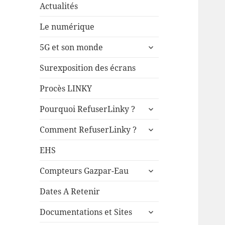
Actualités
Le numérique
ouvrir
5G et son monde
le
sous-
Surexposition des écrans
menu
Procès LINKY
ouvrir
Pourquoi RefuserLinky ?
le
ouvrir
sous-
Comment RefuserLinky ?
le
menu
sous-
EHS
menu
ouvrir
Compteurs Gazpar-Eau
le
sous-
Dates A Retenir
menu
ouvrir
Documentations et Sites
le