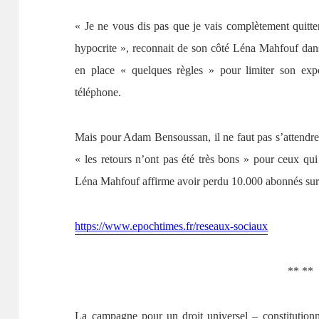
« Je ne vous dis pas que je vais complètement quitte
hypocrite », reconnait de son côté Léna Mahfouf dans
en place « quelques règles » pour limiter son ex
téléphone.
Mais pour Adam Bensoussan, il ne faut pas s’attendr
« les retours n’ont pas été très bons » pour ceux qui 
Léna Mahfouf affirme avoir perdu 10.000 abonnés sur
https://www.epochtimes.fr/reseaux-sociaux
** **
La campagne pour un droit universel – constitution