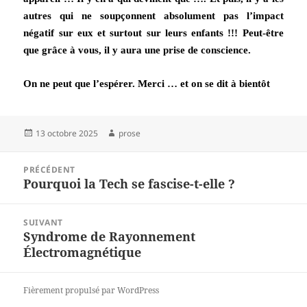
autres qui ne soupçonnent absolument pas l’impact
négatif sur eux et surtout sur leurs enfants !!! Peut-être
que grâce à vous, il y aura une prise de conscience.
On ne peut que l’espérer. Merci … et on se dit à bientôt
Publié
Auteur
13 octobre 2025
prose
le
Navigation
PRÉCÉDENT
de
Pourquoi la Tech se fascise-t-elle ?
Article
l’article
précédent :
SUIVANT
Syndrome de Rayonnement
Article
Électromagnétique
suivant :
Fièrement propulsé par WordPress