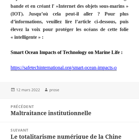
bande et en créant l' »Internet des objets sous-marins »
(IOT). Jusqu’où cela peut-il aller ? Pour plus
d’informations, veuillez lire l’article ci-dessous, puis
élevez la voix pour protéger les océans de cette folie
« intelligente » :
Smart
Ocean
Impacts of Technology on Marine Life :
https://safetechinternational.org/smart-ocean-impacts-o
Publié
Auteur
12 mars 2022
prose
le
Navigation
PRÉCÉDENT
de
Maltraitance institutionnelle
Article
l’article
précédent :
SUIVANT
Le totalitarisme numérique de la Chine
Article