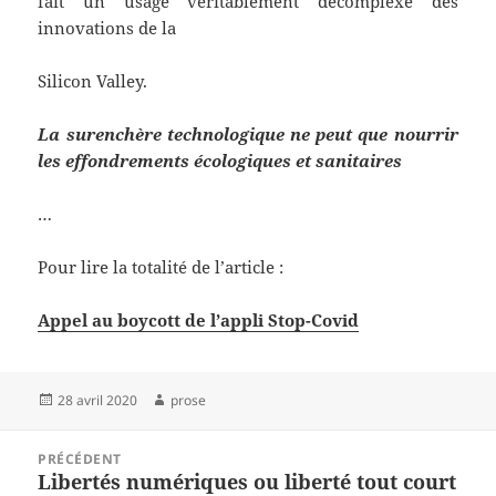
fait un usage véritablement décomplexé des
innovations de la
Silicon Valley.
La surenchère technologique ne peut que nourrir
les effondrements écologiques et sanitaires
…
Pour lire la totalité de l’article :
Appel au boycott de l’appli Stop-Covid
Publié
Auteur
28 avril 2020
prose
le
Navigation
PRÉCÉDENT
de
Libertés numériques ou liberté tout court
Article