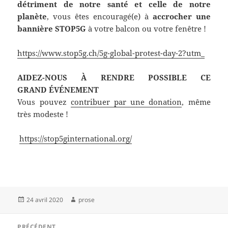
détriment de notre santé et celle de notre
planète
, vous êtes encouragé(e) à
accrocher une
bannière STOP5G
à votre balcon ou votre fenêtre !
https://www.stop5g.ch/5g-global-protest-day-2?utm_
AIDEZ-NOUS À RENDRE POSSIBLE CE
GRAND
ÉVÉNEMENT
Vous pouvez
contribuer par une donation
, même
très modeste !
https://stop5ginternational.org/
Publié
Auteur
24 avril 2020
prose
le
Navigation
PRÉCÉDENT