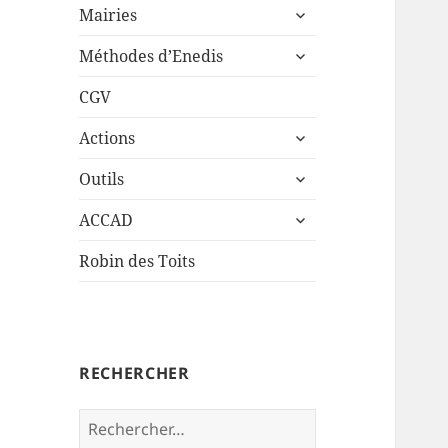
ouvrir
sous-
Mairies
le
menu
ouvrir
sous-
Méthodes d’Enedis
le
menu
sous-
CGV
menu
ouvrir
Actions
le
ouvrir
sous-
Outils
le
menu
ouvrir
sous-
ACCAD
le
menu
sous-
Robin des Toits
menu
RECHERCHER
Rechercher :