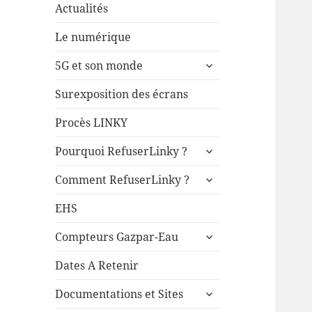
Actualités
Le numérique
ouvrir
5G et son monde
le
sous-
Surexposition des écrans
menu
Procès LINKY
ouvrir
Pourquoi RefuserLinky ?
le
ouvrir
sous-
Comment RefuserLinky ?
le
menu
sous-
EHS
menu
ouvrir
Compteurs Gazpar-Eau
le
sous-
Dates A Retenir
menu
ouvrir
Documentations et Sites
le