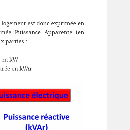
u logement est donc exprimée en
mmée Puissance Apparente (en
x parties :
e en kW
surée en kVAr