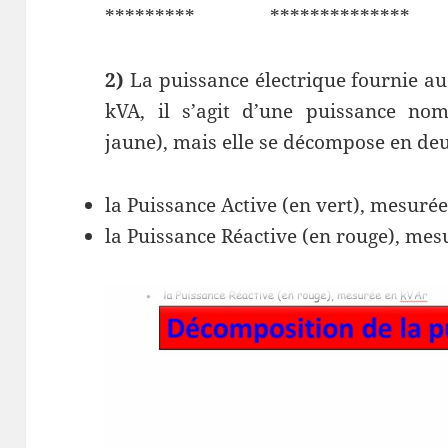
********* **************
2)
La puissance électrique fournie a
kVA, il s’agit d’une puissance no
jaune), mais elle se décompose en deu
la Puissance Active (en vert), mesuré
la Puissance Réactive (en rouge), me