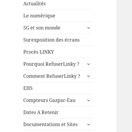
Actualités
Le numérique
ouvrir
5G et son monde
le
sous-
Surexposition des écrans
menu
Procès LINKY
ouvrir
Pourquoi RefuserLinky ?
le
ouvrir
sous-
Comment RefuserLinky ?
le
menu
sous-
EHS
menu
ouvrir
Compteurs Gazpar-Eau
le
sous-
Dates A Retenir
menu
ouvrir
Documentations et Sites
le