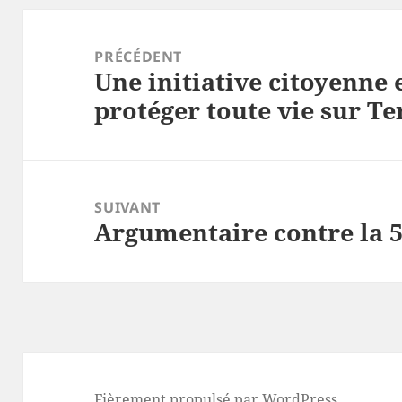
Navigation
de
PRÉCÉDENT
Une initiative citoyenne
l’article
Article
protéger toute vie sur Te
précédent :
SUIVANT
Argumentaire contre la 
Article
suivant :
Fièrement propulsé par WordPress