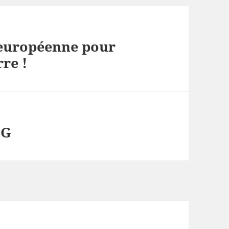
 européenne pour
rre !
5G