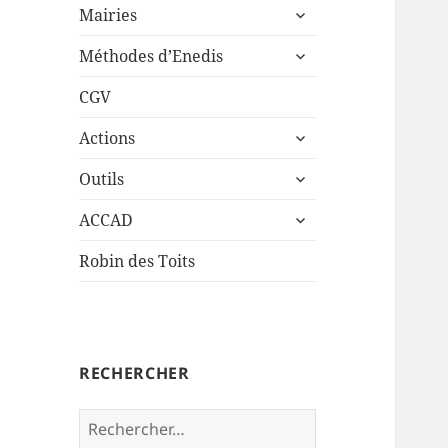
ouvrir
sous-
Mairies
le
menu
ouvrir
sous-
Méthodes d’Enedis
le
menu
sous-
CGV
menu
ouvrir
Actions
le
ouvrir
sous-
Outils
le
menu
ouvrir
sous-
ACCAD
le
menu
sous-
Robin des Toits
menu
RECHERCHER
Rechercher :