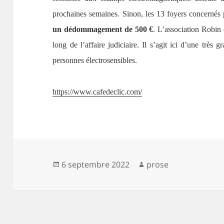
prochaines semaines. Sinon, les 13 foyers concernés
un dédommagement de 500 €
. L’association Robin
long de l’affaire judiciaire. Il s’agit ici d’une très g
personnes électrosensibles.
https://www.cafedeclic.com/
Publié
Auteur
6 septembre 2022
prose
le