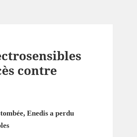
ectrosensibles
cès contre
 tombée, Enedis a perdu
bles