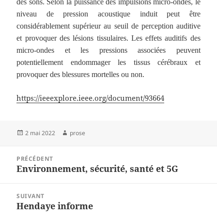
des sons. Selon la puissance des impulsions micro-ondes, le
niveau de pression acoustique induit peut être
considérablement supérieur au seuil de perception auditive
et provoquer des lésions tissulaires. Les effets auditifs des
micro-ondes et les pressions associées peuvent
potentiellement endommager les tissus cérébraux et
provoquer des blessures mortelles ou non.
https://ieeexplore.ieee.org/document/93664
Publié
Auteur
2 mai 2022
prose
le
Navigation
PRÉCÉDENT
de
Environnement, sécurité, santé et 5G
Article
l’article
précédent :
SUIVANT
Hendaye informe
Article