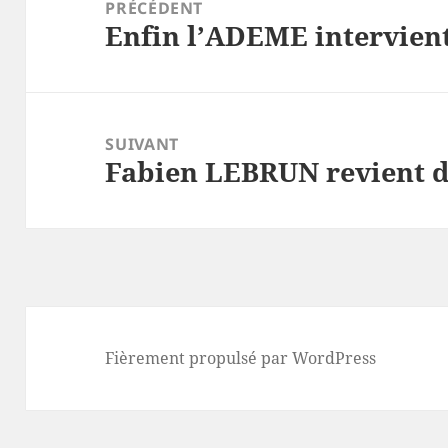
de
PRÉCÉDENT
Enfin l’ADEME intervient
l’article
Article
précédent :
SUIVANT
Fabien LEBRUN revient d
Article
suivant :
Fièrement propulsé par WordPress