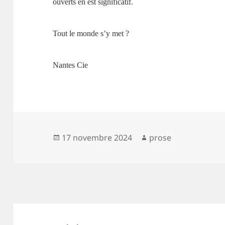
ouverts en est significatif.
Tout le monde s’y met ?
Nantes Cie
Publié
Auteur
17 novembre 2024
prose
le
Navigation