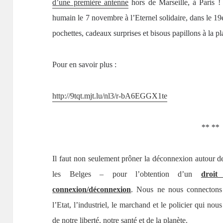
d’une première antenne
hors de Marseille, à Paris !
humain le 7 novembre à l’Eternel solidaire, dans le 1
pochettes, cadeaux surprises et bisous papillons à la p
P
our en savoir plus :
http://9tqt.mjt.lu/nl3/r-bA6EGGX1te
** **
Il faut non seulement prôner la déconnexion autour d
les Belges – pour l’obtention d’un
droit
connexion/déconnexion
. Nous ne nous connecton
l’Etat, l’industriel, le marchand et le policier qui nou
de notre liberté, notre santé et de la planète.