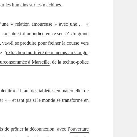
 par les humains sur les machines.
 d’une « relation amoureuse » avec une… «
te, constitue-t-il un indice en ce sens ? Un grand
 va-t-il se produire pour freiner la course vers
e l’
extraction mortifère de minerais au Congo
,
surconsommée à Marseille
, de la techno-police
ntir ». Il faut des tablettes en maternelle, de
iser » – et tant pis si le monde se transforme en
s de prôner la déconnexion, avec l’
ouverture