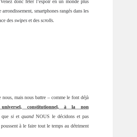
 Venez donc fêter l’espoir en un monde plus
9e arrondissement, smartphones rangés dans les
lace des
swipes
et des
scrolls
.
e nous, mais nous battre – comme le font déjà
 universel, constitutionnel, à la non
s que
si
et
quand
NOUS le décidons et pas
s poussent à le faire tout le temps au détriment