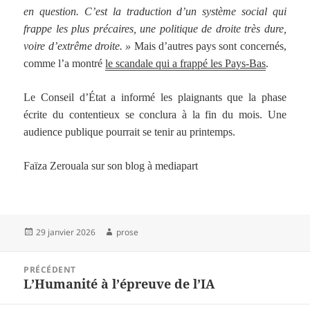
en question. C’est la traduction d’un système social qui
frappe les plus précaires, une politique de droite très dure,
voire d’extrême droite. »
Mais d’autres pays sont concernés,
comme l’a montré
le scandale qui a frappé les Pays-Bas
.
Le Conseil d’État a informé les plaignants que la phase
écrite du contentieux se conclura à la fin du mois. Une
audience publique pourrait se tenir au printemps.
Faïza Zerouala sur son blog à mediapart
Publié
Auteur
29 janvier 2026
prose
le
Navigation
PRÉCÉDENT
de
L’Humanité à l’épreuve de l’IA
Article
l’article
précédent :